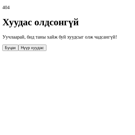
404
Хуудас олдсонгүй
Уучлаарай, бид таны хайж буй хуудсыг олж чадсангүй!
Буцах
Нүүр хуудас