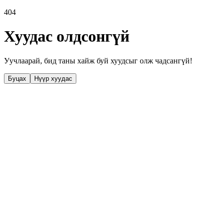
404
Хуудас олдсонгүй
Уучлаарай, бид таны хайж буй хуудсыг олж чадсангүй!
Буцах
Нүүр хуудас