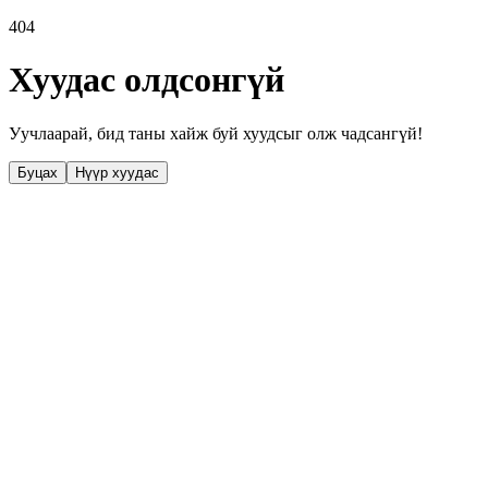
404
Хуудас олдсонгүй
Уучлаарай, бид таны хайж буй хуудсыг олж чадсангүй!
Буцах
Нүүр хуудас