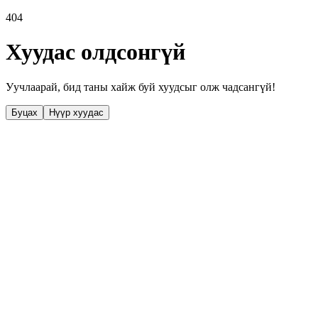
404
Хуудас олдсонгүй
Уучлаарай, бид таны хайж буй хуудсыг олж чадсангүй!
Буцах
Нүүр хуудас