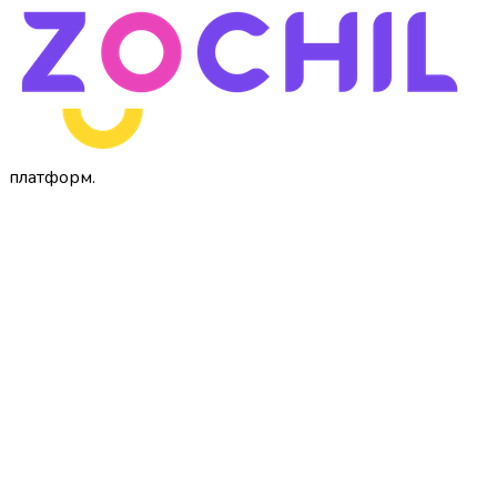
платформ
.