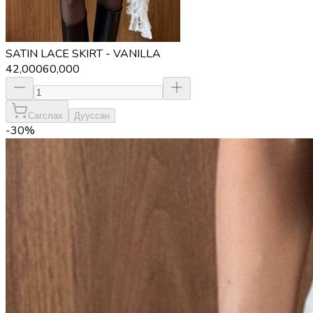
SATIN LACE SKIRT - VANILLA
42,000
60,000
Сагслах
Дууссан
-
30
%