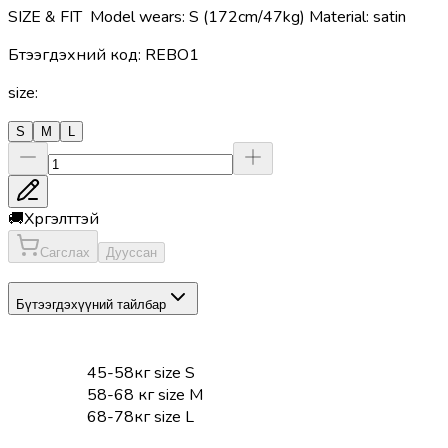
SIZE & FIT Model wears: S (172cm/47kg) Material: satin
Бүтээгдэхүүний код
:
REBO1
size
:
S
M
L
🚚
Хүргэлттэй
Сагслах
Дууссан
Бүтээгдэхүүний тайлбар
45-58кг size S
58-68 кг size M
68-78кг size L