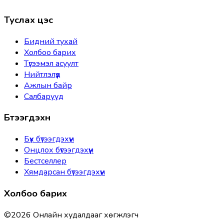
Туслах цэс
Бидний тухай
Холбоо барих
Түгээмэл асуулт
Нийтлэлүүд
Ажлын байр
Салбарууд
Бүтээгдэхүүн
Бүх бүтээгдэхүүн
Онцлох бүтээгдэхүүн
Бестселлер
Хямдарсан бүтээгдэхүүн
Холбоо барих
©
2026
Онлайн худалдааг хөгжүүлэгч