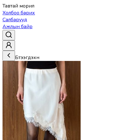
Тавтай морил
Холбоо барих
Салбарууд
Ажлын байр
Бүтээгдэхүүн