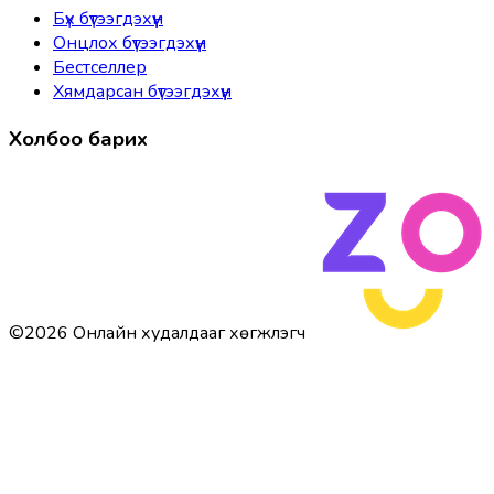
Бүх бүтээгдэхүүн
Онцлох бүтээгдэхүүн
Бестселлер
Хямдарсан бүтээгдэхүүн
Холбоо барих
©
2026
Онлайн худалдааг хөгжүүлэгч