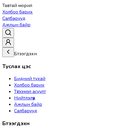
Тавтай морил
Холбоо барих
Салбарууд
Ажлын байр
Бүтээгдэхүүн
Туслах цэс
Бидний тухай
Холбоо барих
Түгээмэл асуулт
Нийтлэлүүд
Ажлын байр
Салбарууд
Бүтээгдэхүүн