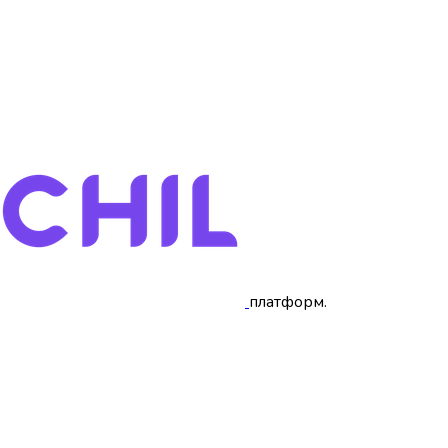
платформ
.