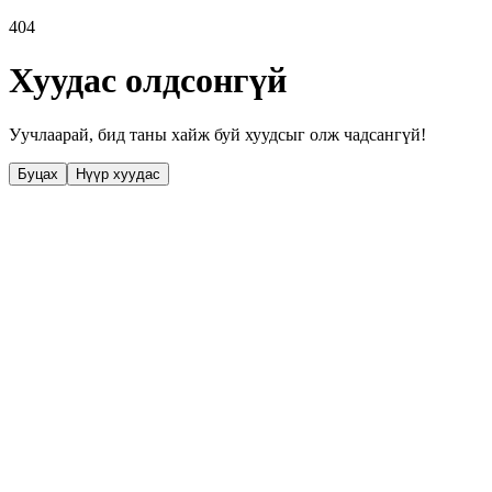
404
Хуудас олдсонгүй
Уучлаарай, бид таны хайж буй хуудсыг олж чадсангүй!
Буцах
Нүүр хуудас