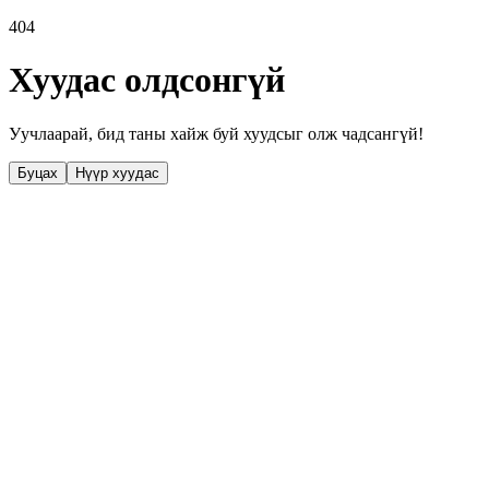
404
Хуудас олдсонгүй
Уучлаарай, бид таны хайж буй хуудсыг олж чадсангүй!
Буцах
Нүүр хуудас