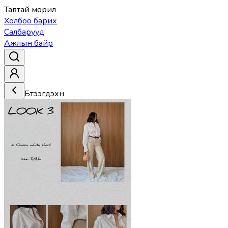
Тавтай морил
Холбоо барих
Салбарууд
Ажлын байр
Бүтээгдэхүүн