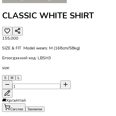
CLASSIC WHITE SHIRT
155,000
SIZE & FIT Model wears: M (168cm/58kg)
Бүтээгдэхүүний код
:
LBSH3
size
:
S
M
L
🚚
Хүргэлттэй
Сагслах
Захиалах