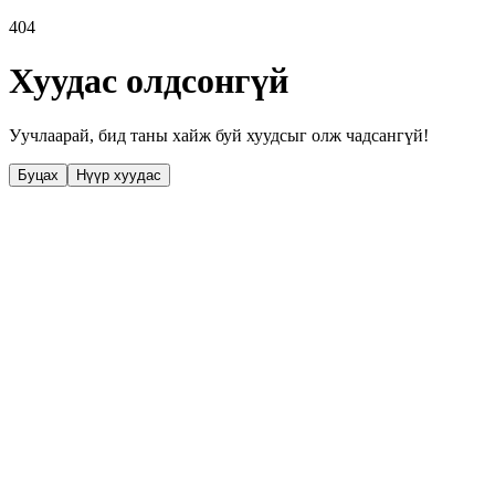
404
Хуудас олдсонгүй
Уучлаарай, бид таны хайж буй хуудсыг олж чадсангүй!
Буцах
Нүүр хуудас